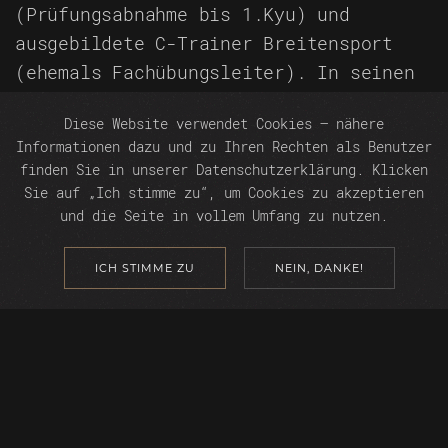
(Prüfungsabnahme bis 1.Kyu) und
ausgebildete C-Trainer Breitensport
(ehemals Fachübungsleiter). In seinen
Reihen befinden sich mehrere
Diese Website verwendet Cookies – nähere
niederbayerische und bayerische
Informationen dazu und zu Ihren Rechten als Benutzer
Meister, sowie Teilnehmer an
finden Sie in unserer Datenschutzerklärung. Klicken
nationalen und internationalen
Sie auf „Ich stimme zu“, um Cookies zu akzeptieren
Wettbewerben.
und die Seite in vollem Umfang zu nutzen.
ICH STIMME ZU
NEIN, DANKE!